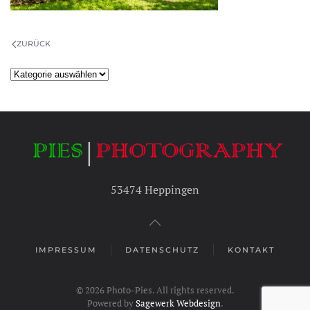
ZURÜCK
Kategorien
53474 Heppingen
IMPRESSUM
DATENSCHUTZ
KONTAKT
©
2026
Photo-Pies. All rights reserved.
Powered by
Sagewerk Webdesign
.