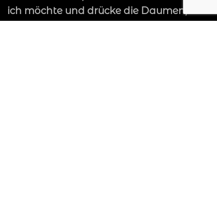
ich möchte und drücke die Daumen,
dass die Menschen es mögen!
David Bailey